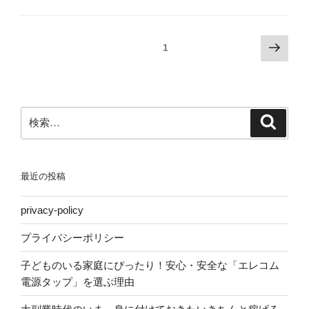
日
育
な
な
常
休
使
い
～
を
命”
投
次
に
固定ページ
1
119
取
の
の
稿
対
日
っ
ペ
し、
の
目
た
ー
世
ペ
（8
2
ジ
話
検
月
児
検
ー
索
し
索:
22
の
ジ
た
日）
パ
送
よ”
～
パ
最近の投稿
り
の
4
の
か
日
privacy-policy
月
常
児
～
プライバシーポリシー
の
118
子どものいる家庭にぴったり！安心・安全な「エレコム
最
日
電源タップ」を選ぶ理由
近
目
好
（8