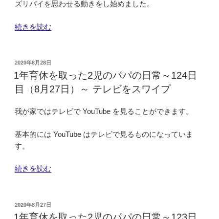
2
ズリバイを思わせる動きをし始めました。
（8
児
月
の
“1
続きを読む
30
パ
年
日）
パ
育
～
の
休
投
2020年8月28日
日
日
稿
を
1年育休を取った2児のパパの日常～124日
日:
曜
常
取
目（8月27日）～ テレビをスワイプ
の
～
っ
ほ
126
た
我が家ではテレビで YouTube を見ることができます。
う
日
2
が
目
児
基本的には YouTube はテレビで見るものになっていま
空
（8
の
す。
い
月
パ
て
29
パ
“1
続きを読む
い
日）
の
年
る
～
日
育
大
朝、
常
休
投
2020年8月27日
蔵
寝
～
稿
を
1年育休を取った2児のパパの日常～123日