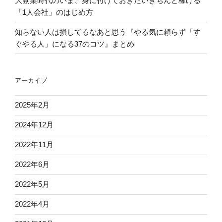
大副業時代のいま、身に付けておきたいきちんと稼げる
き
月
「1人会社」のはじめ方
な
21
こ
日）
知らない人は損してるなあと思う『やる気に頼らず「す
と”
～
ぐやる人」になる37のコツ』まとめ
の
マ
マ
を
アーカイブ
求
め
2025年2月
る
必
2024年12月
死
2022年11月
泣
き”
2022年6月
の
2022年5月
2022年4月