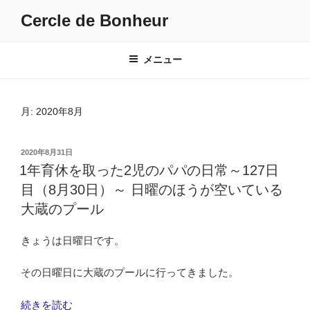
コ
Cercle de Bonheur
ン
テ
ン
メニュー
ツ
へ
ス
月:
2020年8月
キ
ッ
投
2020年8月31日
プ
稿
1年育休を取った2児のパパの日常～127日
日:
目（8月30日）～ 日曜のほうが空いている
大蔵のプール
きょうは日曜日です。
その日曜日に大蔵のプールに行ってきました。
“1
続きを読む