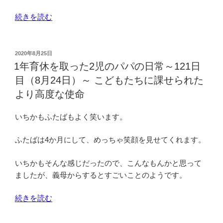
の
～
パ
“1
続きを読む
テ
パ
年
レ
の
育
ビ
日
休
投
2020年8月25日
を
常
稿
を
1年育休を取った2児のパパの日常～121日
ス
日:
～
取
目（8月24日）～ こどもたちに課せられた
ワ
123
っ
より高度な使命
イ
日
た
プ”
目
2
いちかもふたばもよく笑います。
の
（8
児
月
の
ふたばは4か月にして、めっちゃ笑顔を見せてくれます。
26
パ
日）
パ
いちかもそんな感じだったので、こんなもんかと思って
～
の
ましたが、義母からするとすごいことのようです。
笑
日
顔
常
“1
続きを読む
を
～
年
置
122
育