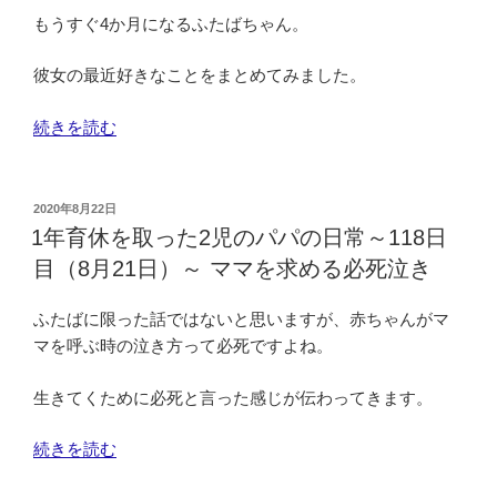
月
2
もうすぐ4か月になるふたばちゃん。
24
児
日）
の
彼女の最近好きなことをまとめてみました。
～
パ
こ
パ
“1
続きを読む
ど
の
年
も
日
育
た
常
休
投
2020年8月22日
ち
～
稿
を
1年育休を取った2児のパパの日常～118日
に
日:
120
取
目（8月21日）～ ママを求める必死泣き
課
日
っ
せ
目
た
ふたばに限った話ではないと思いますが、赤ちゃんがマ
ら
（8
2
マを呼ぶ時の泣き方って必死ですよね。
れ
月
児
た
23
の
生きてくために必死と言った感じが伝わってきます。
よ
日）
パ
り
～
パ
“1
続きを読む
高
忙
の
年
度
し