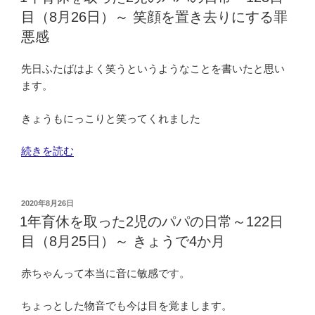
の
日:
な
125
取
目（8月26日）～ 笑顔を置き去りにする罪
プ
い
日
っ
悪感
ー
妹
目
た
ル”
に
（8
2
先日ふたばはよく笑うというようなことを書いたと思い
の
子
月
児
ます。
守
28
の
唄”
日）
パ
きょうもにっこりと笑ってくれました
の
～
パ
ズ
の
“1
続きを読む
リ
日
年
バ
常
育
イ
～
休
投
2020年8月26日
も
124
稿
を
1年育休を取った2児のパパの日常～122日
開
日:
日
取
目（8月25日）～ きょうで4か月
始？”
目
っ
の
（8
た
赤ちゃんって本当に音に敏感です。
月
2
27
児
ちょっとした物音でも今は目を覚まします。
日）