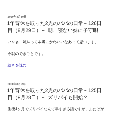
年
育
休
投
2020年8月30日
稿
を
1年育休を取った2児のパパの日常～126日
日:
取
目（8月29日）～ 朝、寝ない妹に子守唄
っ
た
いやぁ、姉妹って本当にかわいいなあって思います。
2
児
今朝のできごとです。
の
パ
“1
続きを読む
パ
年
の
育
日
休
投
2020年8月29日
常
稿
を
1年育休を取った2児のパパの日常～125日
日:
～
取
目（8月28日）～ ズリバイも開始？
127
っ
日
た
生後4ヶ月でズリバイなんて早すぎる話ですが、ふたばが
目