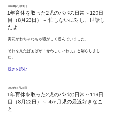
き
日
休
投
2020年8月24日
去
目
稿
を
1年育休を取った2児のパパの日常～120日
日:
り
（8
取
目（8月23日）～ 忙しないに対し、世話し
に
月
っ
たよ
す
25
た
る
日）
2
実花がわちゃわちゃ騒がしく遊んでいました。
罪
～
児
悪
き
の
それを見たばぁばが「せわしないねぇ」と漏らしまし
感”
ょ
パ
た。
の
う
パ
で
の
“1
続きを読む
4
日
年
か
常
育
月”
～
休
投
2020年8月23日
の
121
稿
を
1年育休を取った2児のパパの日常～119日
日:
日
取
目（8月22日）～ 4か月児の最近好きなこ
目
っ
と
（8
た