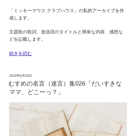
京
で！
ブ
「ミッキーマウス クラブハウス」の私的アーカイブを作
≫”
ロ
成します。
の
ン
ド
主題歌の歌詞、放送回のタイトルと簡単な内容、感想な
IGA
どを記載します。
ビ
ー
“「ミ
続きを読む
ル
ッ
備
キ
忘
ー
投
2019年6月26日
録
稿
マ
むすめの名言（迷言）集026「だいすきな
日:
vol.15②”
ウ
ママ、どこーっ？」
の
ス
ク
ラ
ブ
ハ
ウ