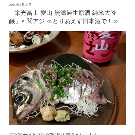
さ
投
2019年6月29日
稿
ら
「栄光冨士 愛山 無濾過生原酒 純米大吟
日:
さ
醸」× 関アジ ≪とりあえず日本酒で！≫
ら
ー
♪
こ
ど
も
と
い
っ
し
ょ
に
七
夕
の
飾
栄光冨士は本ブログ3回目の登場となります。