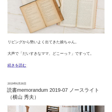
ス」
主
題
歌
の
歌
詞
リビングから勢いよく出てきた娘ちゃん。
と
私
大声で「だいすきなママ、どこーっ？」ですって。
的
ア
“む
続きを読む
ー
す
カ
め
イ
の
投
2019年6月26日
ブ”
稿
名
読書memorandum 2019-07 ノースライト
日:
の
言
（横山 秀夫）
（迷
言）