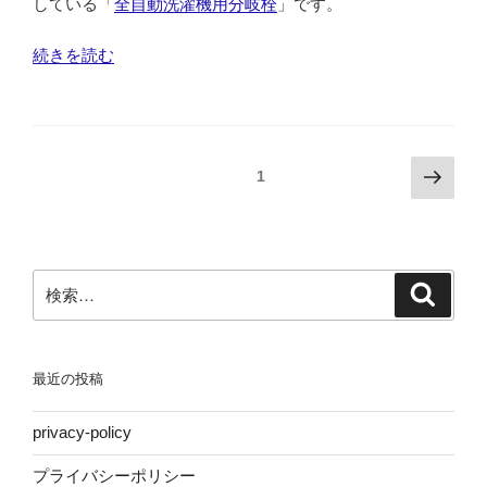
している「
全自動洗濯機用分岐栓
」です。
ら
こ
“ケ
続きを読む
こ
ル
だ！！”
ヒ
の
ャ
ー
投
次
固定ページ
1
の
の
稿
高
ペ
の
圧
ー
ペ
洗
ジ
検
浄
検
ー
索
索:
機
ジ
の
送
接
最近の投稿
り
続
に
privacy-policy
便
利。
プライバシーポリシー