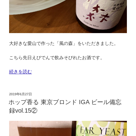
純
米
大
吟
醸」
×
大好きな愛山で作った「風の森」をいただきました。
関
ア
こちら先日えびでんで飲みそびれたお酒です。
ジ
≪
“「風
続きを読む
と
の
り
森
あ
愛
投
2019年6月27日
え
稿
山
ホップ香る 東京ブロンド IGA ビール備忘
ず
日:
50
録vol.15②
日
純
本
米
酒
大
で！