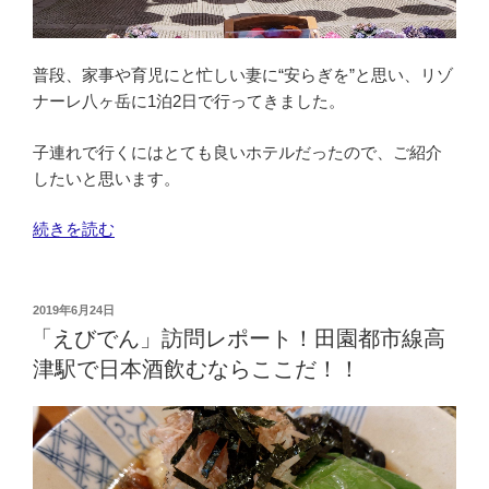
普段、家事や育児にと忙しい妻に“安らぎを”と思い、リゾ
ナーレ八ヶ岳に1泊2日で行ってきました。
子連れで行くにはとても良いホテルだったので、ご紹介
したいと思います。
“こ
続きを読む
ど
も
と
投
2019年6月24日
稿
い
「えびでん」訪問レポート！田園都市線高
日:
っ
津駅で日本酒飲むならここだ！！
し
ょ
に
リ