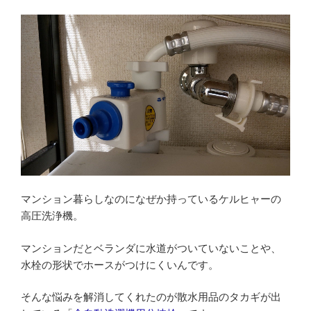
レ
vol.4≫”
ポ
の
ー
ト！
田
園
都
市
線
高
津
駅
マンション暮らしなのになぜか持っているケルヒャーの
で
高圧洗浄機。
日
本
マンションだとベランダに水道がついていないことや、
酒
水栓の形状でホースがつけにくいんです。
飲
む
そんな悩みを解消してくれたのが散水用品のタカギが出
な