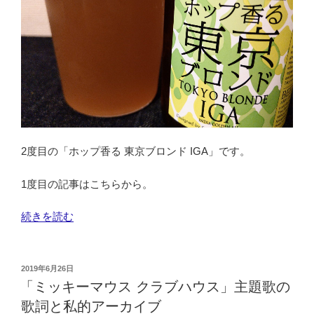
吟
≫”
醸
の
し
ぼ
り
華」
×
お
造
2度目の「ホップ香る 東京ブロンド IGA」です。
り
≪
1度目の記事はこちらから。
と
り
“ホ
続きを読む
あ
ッ
え
プ
ず
香
投
2019年6月26日
日
稿
る
「ミッキーマウス クラブハウス」主題歌の
本
日:
東
歌詞と私的アーカイブ
酒