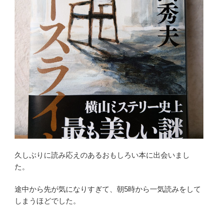
集
026「だ
い
す
き
な
マ
マ、
ど
こ
ー
っ？」”
の
久しぶりに読み応えのあるおもしろい本に出会いまし
た。
途中から先が気になりすぎて、朝5時から一気読みをして
しまうほどでした。