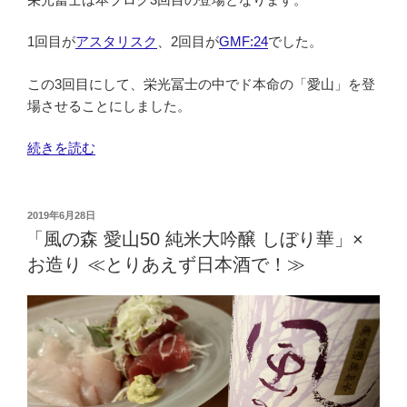
り
つ
1回目が
アスタリスク
、2回目が
GMF:24
でした。
け！”
この3回目にして、栄光冨士の中でド本命の「愛山」を登
の
場させることにしました。
“「栄
続きを読む
光
冨
士
投
2019年6月28日
稿
愛
「風の森 愛山50 純米大吟醸 しぼり華」×
日:
山
お造り ≪とりあえず日本酒で！≫
無
濾
過
生
原
酒