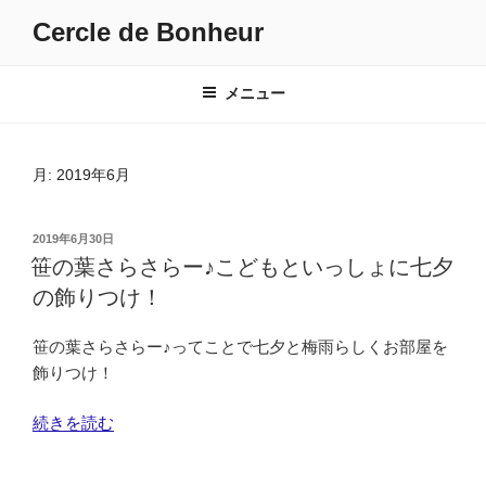
コ
Cercle de Bonheur
ン
テ
ン
メニュー
ツ
へ
ス
月:
2019年6月
キ
ッ
投
2019年6月30日
プ
稿
笹の葉さらさらー♪こどもといっしょに七夕
日:
の飾りつけ！
笹の葉さらさらー♪ってことで七夕と梅雨らしくお部屋を
飾りつけ！
“笹
続きを読む
の
葉