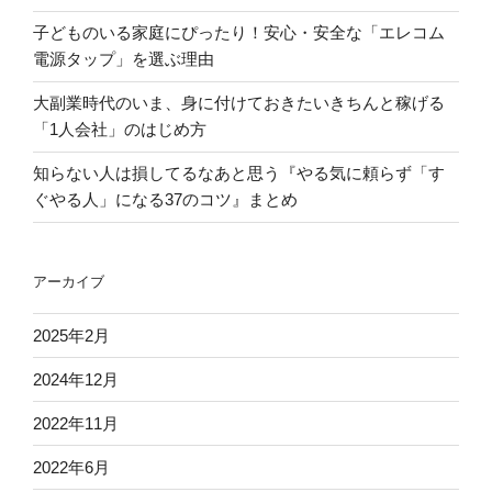
タ
子どものいる家庭にぴったり！安心・安全な「エレコム
カ
電源タップ」を選ぶ理由
ギ
「全
大副業時代のいま、身に付けておきたいきちんと稼げる
自
「1人会社」のはじめ方
動
洗
知らない人は損してるなあと思う『やる気に頼らず「す
濯
ぐやる人」になる37のコツ』まとめ
機
用
分
アーカイブ
岐
栓」”
2025年2月
の
2024年12月
2022年11月
2022年6月