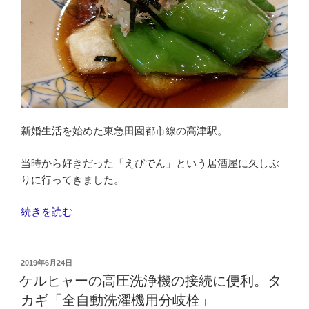
ゾ
ナ
ー
レ
八
ヶ
岳
≪
新婚生活を始めた東急田園都市線の高津駅。
こ
ど
当時から好きだった「えびでん」という居酒屋に久しぶ
も
りに行ってきました。
を
つ
“「え
続きを読む
れ
び
て
で
旅
ん」
投
2019年6月24日
し
稿
訪
ケルヒャーの高圧洗浄機の接続に便利。タ
よ
日:
問
カギ「全自動洗濯機用分岐栓」
う