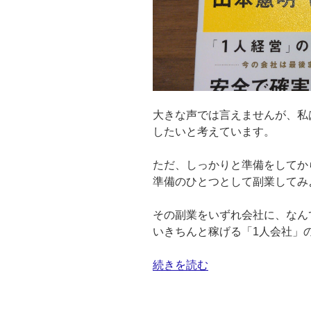
な
「エ
レ
コ
ム
電
源
大きな声では言えませんが、私
タ
したいと考えています。
ッ
プ」
ただ、しっかりと準備をしてか
を
準備のひとつとして副業してみ
選
ぶ
その副業をいずれ会社に、なん
理
いきちんと稼げる「1人会社」
由”
の
“大
続きを読む
副
業