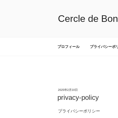
コ
ン
テ
Cercle de Bo
ン
ツ
へ
ス
プロフィール
プライバシーポ
キ
ッ
プ
投
2025年2月10日
稿
privacy-policy
日:
プライバシーポリシー