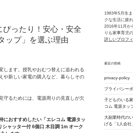
1983年5月
クな生活に疲
2016年11
にぴったり！安心・安全
りも家事育児
源タップ」を選ぶ理由
詳しいプロフ
最近の投稿
変します。授乳やおむつ替えに追われる
えや新しい家電の購入など、暮らしその
privacy-policy
プライバシー
見守るためには、電源周りの見直しが欠
子どものいる
コム 電源タッ
大副業時代の
特におすすめしたい「エレコム 電源タッ
げる「1人会社
シャッター付 6個口 木目調 1m オーク