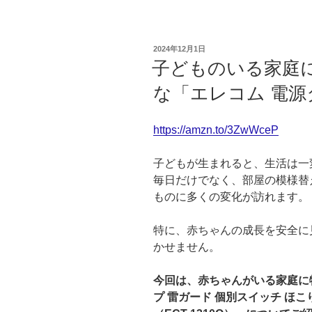
イ
バ
シ
投
2024年12月1日
ー
稿
子どものいる家庭
日:
ポ
な「エレコム 電
リ
シ
ー”
https://amzn.to/3ZwWceP
の
子どもが生まれると、生活は一
毎日だけでなく、部屋の模様替
ものに多くの変化が訪れます。
特に、赤ちゃんの成長を安全に
かせません。
今回は、赤ちゃんがいる家庭に
プ 雷ガード 個別スイッチ ほこり