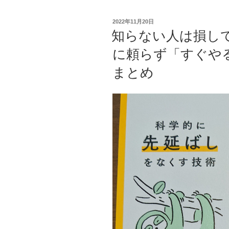
時
代
投
2022年11月20日
の
稿
知らない人は損し
日:
い
に頼らず「すぐや
ま、
身
まとめ
に
付
け
て
お
き
た
い
き
ち
ん
と
稼