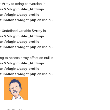
g
: Array to string conversion in
hs7/7ok.jp/public_html/wp-
ent/plugins/easy-profile-
/functions.widget.php
on line
56
: Undefined variable $Array in
hs7/7ok.jp/public_html/wp-
ent/plugins/easy-profile-
/functions.widget.php
on line
56
ing to access array offset on null in
hs7/7ok.jp/public_html/wp-
ent/plugins/easy-profile-
/functions.widget.php
on line
56