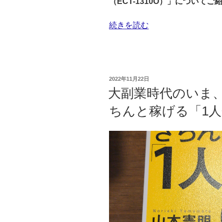
（ECT-1310O）」について
“子
続きを読む
ど
も
の
い
投
2022年11月22日
る
稿
大副業時代のいま
日:
家
ちんと稼げる「1
庭
に
ぴ
っ
た
り！
安
心・
安
全