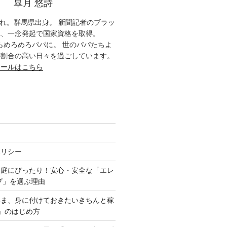
皐月 悠詩
生まれ。群馬県出身。 新聞記者のブラッ
れ、一念発起で国家資格を取得。
月からめろめろパパに。 世のパパたちよ
の割合の高い日々を過ごしています。
ィールはこちら
ポリシー
家庭にぴったり！安心・安全な「エレ
プ」を選ぶ理由
いま、身に付けておきたいきちんと稼
」のはじめ方