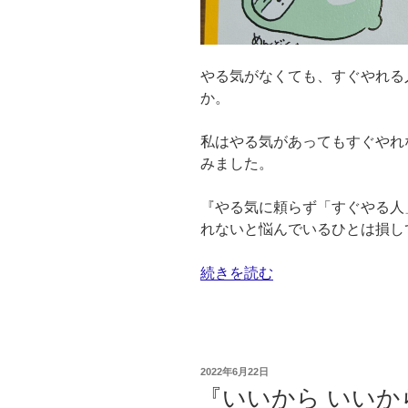
げ
る
「1
やる気がなくても、すぐやれる
人
か。
会
社」
私はやる気があってもすぐやれ
の
みました。
は
じ
『やる気に頼らず「すぐやる人
め
れないと悩んでいるひとは損し
方”
の
“知
続きを読む
ら
な
い
人
投
2022年6月22日
は
稿
『いいから いいから
日:
損