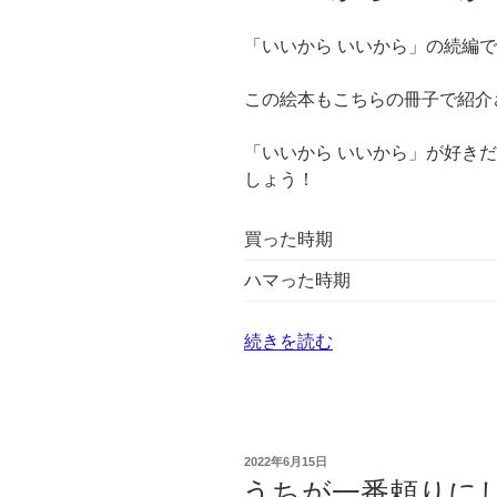
し
「いいから いいから」の続編
て
る
この絵本もこちらの冊子で紹介
な
あ
「いいから いいから」が好き
と
しょう！
思
う
『や
買った時期
る
ハマった時期
気
に
“『い
頼
続きを読む
い
ら
か
ず
ら
「す
い
ぐ
投
2022年6月15日
い
や
稿
うちが一番頼りに
日: