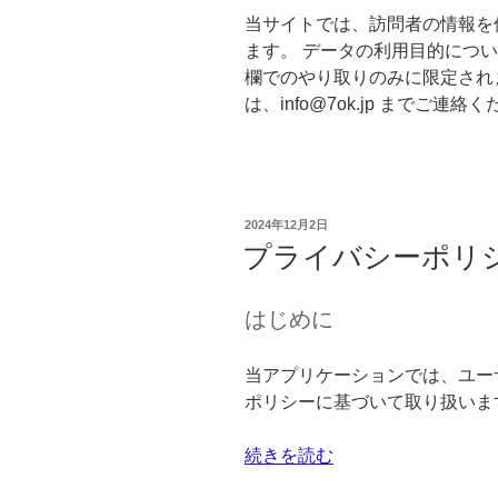
当サイトでは、訪問者の情報を
ます。 データの利用目的につ
欄でのやり取りのみに限定され
は、info
@7ok
.jp までご連絡
投
2024年12月2日
稿
プライバシーポリ
日:
はじめに
当アプリケーションでは、ユー
ポリシーに基づいて取り扱いま
“プ
続きを読む
ラ