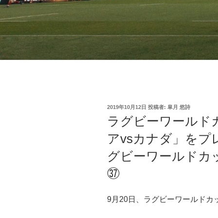
投
2019年10月12日
投稿者:
皐月 悠詩
稿
ラグビーワールド
日:
アvsカナダ」をプ
グビーワールドカッ
㊲
9月20日、ラグビーワールド