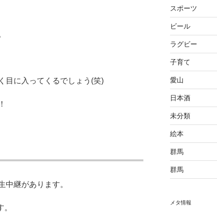
スポーツ
ビール
。
ラグビー
子育て
愛山
く目に入ってくるでしょう(笑)
日本酒
！
未分類
絵本
群馬
群馬
レで生中継があります。
メタ情報
す。