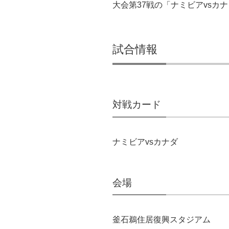
大会第37戦の「ナミビアvsカ
試合情報
対戦カード
ナミビアvsカナダ
会場
釜石鵜住居復興スタジアム