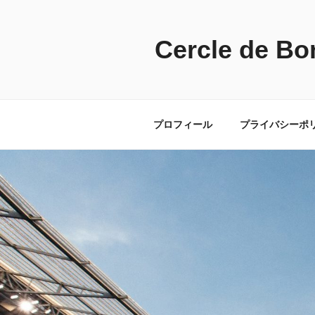
コ
ン
テ
Cercle de Bo
ン
ツ
へ
ス
プロフィール
プライバシーポ
キ
ッ
プ