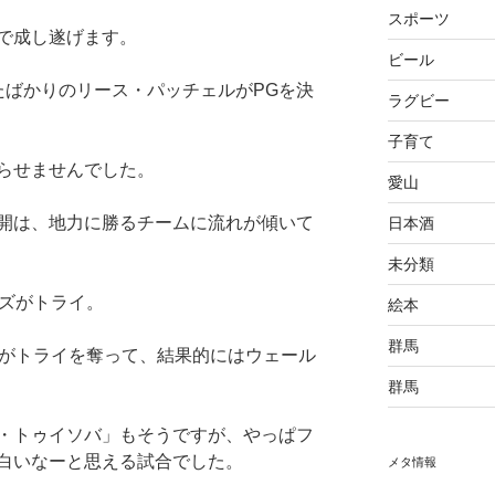
スポーツ
本で成し遂げます。
ビール
たばかりのリース・パッチェルがPGを決
ラグビー
子育て
らせませんでした。
愛山
開は、地力に勝るチームに流れが傾いて
日本酒
未分類
ムズがトライ。
絵本
群馬
ズがトライを奪って、結果的にはウェール
群馬
・トゥイソバ」もそうですが、やっぱフ
白いなーと思える試合でした。
メタ情報