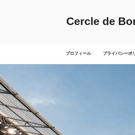
コ
ン
テ
Cercle de Bo
ン
ツ
へ
ス
プロフィール
プライバシーポ
キ
ッ
プ