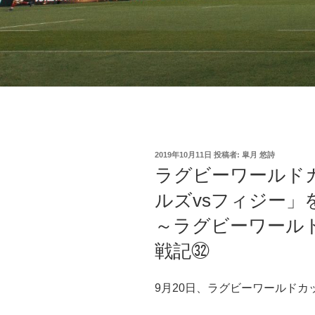
投
2019年10月11日
投稿者:
皐月 悠詩
稿
ラグビーワールド
日:
ルズvsフィジー
～ラグビーワールド
戦記㉜
9月20日、ラグビーワールド