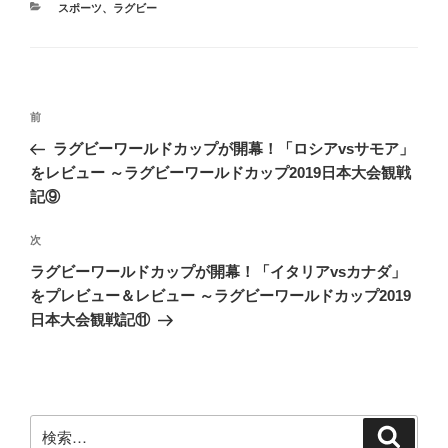
カ
スポーツ
、
ラグビー
テ
ゴ
リ
ー
投
前
前
稿
の
ラグビーワールドカップが開幕！「ロシアvsサモア」
ナ
投
をレビュー ～ラグビーワールドカップ2019日本大会観戦
ビ
稿
記⑨
ゲ
次
次
ー
の
シ
ラグビーワールドカップが開幕！「イタリアvsカナダ」
投
をプレビュー＆レビュー ～ラグビーワールドカップ2019
ョ
稿
日本大会観戦記⑪
ン
検
検
索