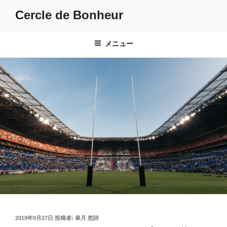
コ
Cercle de Bonheur
ン
テ
ン
メニュー
ツ
へ
ス
キ
ッ
プ
投
2019年9月27日
投稿者:
皐月 悠詩
稿