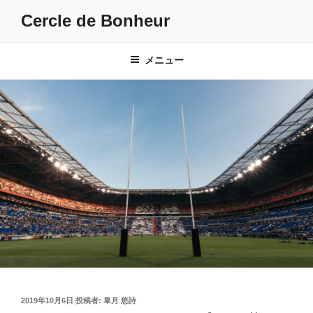
コ
Cercle de Bonheur
ン
テ
ン
メニュー
ツ
へ
ス
キ
ッ
プ
投
2019年10月6日
投稿者:
皐月 悠詩
稿