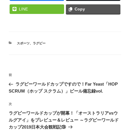
LINE
Copy
カ
スポーツ
、
ラグビー
テ
ゴ
リ
ー
投
前
前
稿
の
ラグビーワールドカップですので！Far Yeast「HOP
ナ
投
SCRUM（ホップ スクラム）」ビール備忘録vol.
ビ
稿
ゲ
次
次
の
ー
ラグビーワールドカップが開幕！「オーストラリアvsウ
投
シ
ルグアイ」をプレビュー＆レビュー ～ラグビーワールド
稿
カップ2019日本大会観戦記㉔
ョ