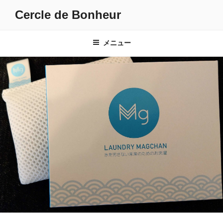
コ
Cercle de Bonheur
ン
テ
ン
メニュー
ツ
へ
ス
キ
ッ
プ