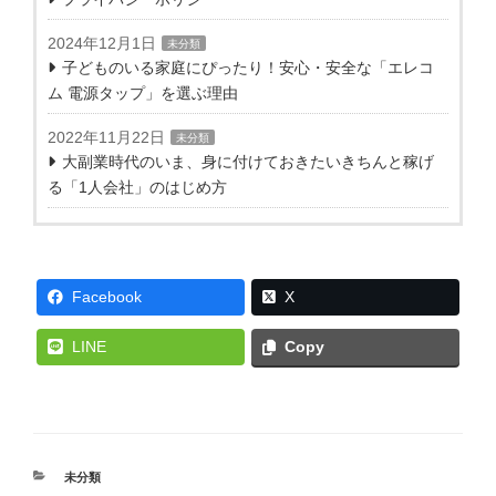
2024年12月1日
未分類
子どものいる家庭にぴったり！安心・安全な「エレコ
ム 電源タップ」を選ぶ理由
2022年11月22日
未分類
大副業時代のいま、身に付けておきたいきちんと稼げ
る「1人会社」のはじめ方
Facebook
X
LINE
Copy
カ
未分類