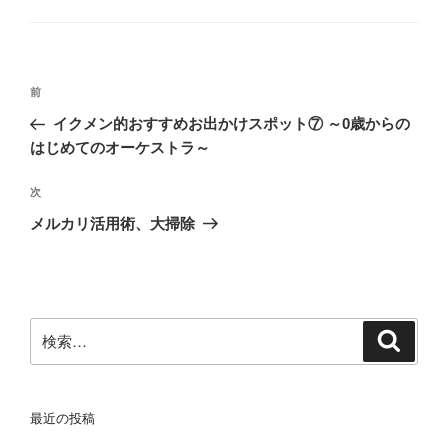
テ
ゴ
リ
ー
投
前
前
稿
の
イクメン的おすすめお出かけスポット⑦ ～0歳からの
ナ
投
はじめてのオーケストラ～
ビ
稿
ゲ
次
次
の
ー
メルカリ活用術、大掃除
投
シ
稿
ョ
ン
検
検
索
索:
最近の投稿