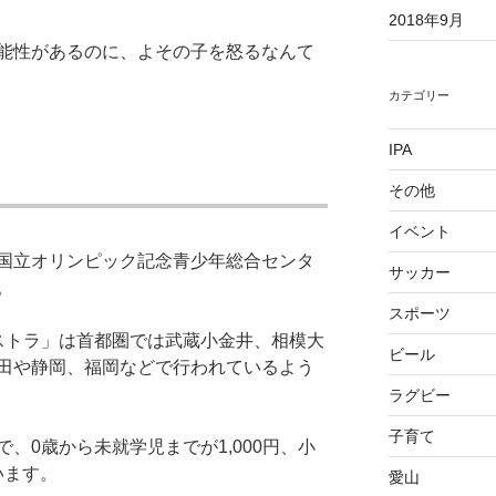
2018年9月
能性があるのに、よその子を怒るなんて
カテゴリー
IPA
その他
イベント
国立オリンピック記念青少年総合センタ
サッカー
。
スポーツ
ストラ」は首都圏では武蔵小金井、相模大
ビール
田や静岡、福岡などで行われているよう
ラグビー
子育て
、0歳から未就学児までが1,000円、小
います。
愛山