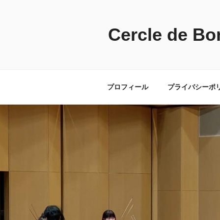
コ
ン
テ
Cercle de Bo
ン
ツ
へ
ス
プロフィール
プライバシーポ
キ
ッ
プ