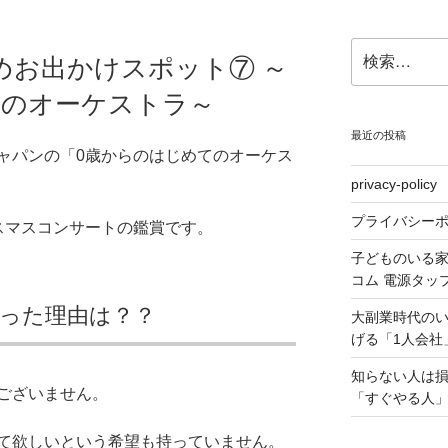
検
めお出かけスポット⑦ ～
索:
てのオーケストラ～
最近の投稿
ャパンの「0歳からのはじめてのオーケス
privacy-policy
プライバシー
スマスコンサートの鑑賞です。
子どものいる
コム 電源タッ
った理由は？？
大副業時代の
げる「1人会社
知らない人は
ございません。
「すぐやる人」
て欲しいという希望も持っていません。