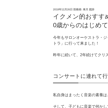
投
2018年12月26日
投稿者:
皐月 悠詩
稿
イクメン的おすす
日:
0歳からのはじめ
今年もサロンオーケストラ・ジ
トラ」に行って来ました！
昨年に続いて、2年続けてクリ
コンサートに連れて行
私自身はまったく音楽の素養は
そして、子どもに音楽で何かし