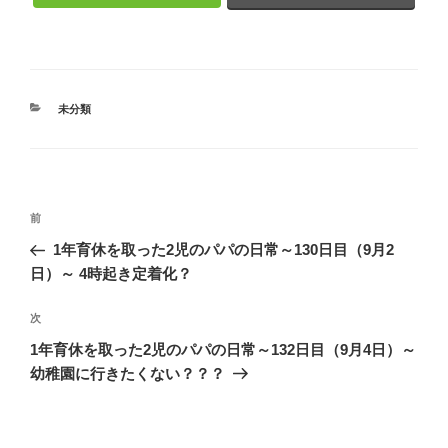
カ
未分類
テ
ゴ
リ
ー
投
前
前
稿
の
1年育休を取った2児のパパの日常～130日目（9月2
ナ
投
日）～ 4時起き定着化？
ビ
稿
ゲ
次
次
の
ー
1年育休を取った2児のパパの日常～132日目（9月4日）～
投
シ
幼稚園に行きたくない？？？
稿
ョ
ン