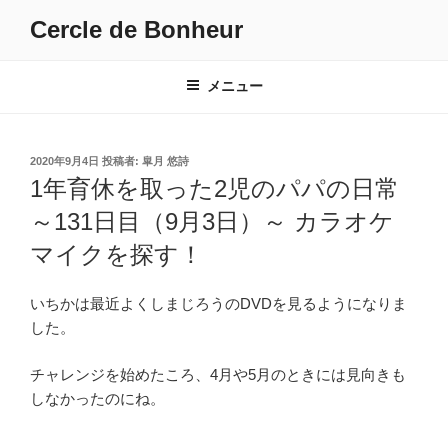
コ
Cercle de Bonheur
ン
テ
ン
メニュー
ツ
へ
ス
投
2020年9月4日
投稿者:
皐月 悠詩
キ
稿
1年育休を取った2児のパパの日常
日:
ッ
～131日目（9月3日）～ カラオケ
プ
マイクを探す！
いちかは最近よくしまじろうのDVDを見るようになりま
した。
チャレンジを始めたころ、4月や5月のときには見向きも
しなかったのにね。