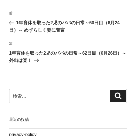
ー
投
前
前
稿
の
1年育休を取った2児のパパの日常～60日目（6月24
ナ
投
日）～ めずらしく妻に苦言
ビ
稿
ゲ
次
次
の
ー
1年育休を取った2児のパパの日常～62日目（6月26日）～
投
シ
外出は楽！
稿
ョ
ン
検
検
索
索:
最近の投稿
privacy-policy