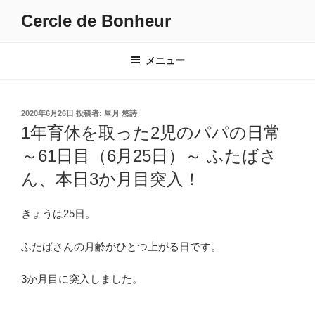
コ
Cercle de Bonheur
ン
テ
ン
メニュー
ツ
へ
ス
投
2020年6月26日
投稿者:
皐月 悠詩
キ
稿
1年育休を取った2児のパパの日常
日:
ッ
～61日目（6月25日）～ ふたばさ
プ
ん、本日3か月目突入！
きょうは25日。
ふたばさんの月齢がひとつ上がる日です。
3か月目に突入しました。