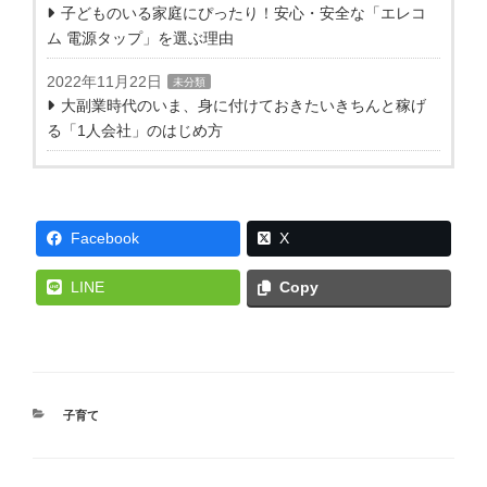
子どものいる家庭にぴったり！安心・安全な「エレコ
ム 電源タップ」を選ぶ理由
2022年11月22日
未分類
大副業時代のいま、身に付けておきたいきちんと稼げ
る「1人会社」のはじめ方
Facebook
X
LINE
Copy
カ
子育て
テ
ゴ
リ