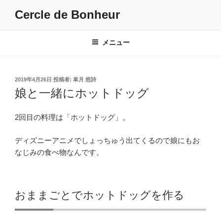
コ
Cercle de Bonheur
ン
テ
ン
メニュー
ツ
へ
ス
投
2019年4月26日
投稿者:
皐月 悠詩
キ
稿
娘と一緒にホットドッグ
日:
ッ
プ
2回目の料理は「ホットドッグ」。
ディズニーアニメでしょっちゅう出てくるので娘にもお
なじみの食べ物なんです。
おままごとでホットドッグを作る