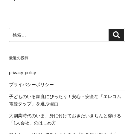
シ
稿
ョ
ン
検
検
索
索:
最近の投稿
privacy-policy
プライバシーポリシー
子どものいる家庭にぴったり！安心・安全な「エレコム
電源タップ」を選ぶ理由
大副業時代のいま、身に付けておきたいきちんと稼げる
「1人会社」のはじめ方