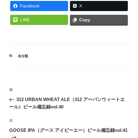
Facebook
X
LINE
Copy
カ
未分類
テ
ゴ
リ
ー
投
前
前
稿
の
312 URBAN WHEAT ALE（312 アーバンウィートエ
ナ
投
ール）ビール備忘録vol.40
ビ
稿
ゲ
次
次
の
ー
GOOSE IPA（グース アイピーエー）ビール備忘録vol.41
投