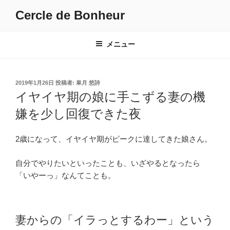
コ
Cercle de Bonheur
ン
テ
ン
メニュー
ツ
へ
ス
投
2019年1月26日
投稿者:
皐月 悠詩
キ
稿
イヤイヤ期の娘に手こずる妻の機
日:
ッ
嫌を少し回復できた夜
プ
2歳になって、イヤイヤ期がピークに達してきた娘さん。
自分でやりたいといったことも、いざやるとなったら
「いやーっ」なんてことも。
妻からの「イラっとするわー」という