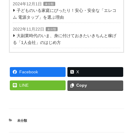
2024年12月1日
未分類
子どものいる家庭にぴったり！安心・安全な「エレコ
ム 電源タップ」を選ぶ理由
2022年11月22日
未分類
大副業時代のいま、身に付けておきたいきちんと稼げ
る「1人会社」のはじめ方
Facebook
X
LINE
Copy
カ
未分類
テ
ゴ