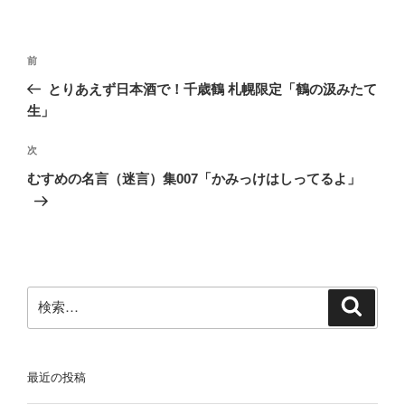
リ
ー
投
前
前
稿
の
とりあえず日本酒で！千歳鶴 札幌限定「鶴の汲みたて
ナ
投
生」
ビ
稿
ゲ
次
次
の
ー
むすめの名言（迷言）集007「かみっけはしってるよ」
投
シ
稿
ョ
ン
検
検
索
索:
最近の投稿