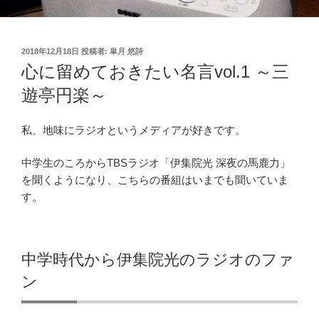
投
2018年12月18日
投稿者:
皐月 悠詩
稿
心に留めておきたい名言vol.1 ～三
日:
遊亭円楽～
私、地味にラジオというメディアが好きです。
中学生のころからTBSラジオ「伊集院光 深夜の馬鹿力」
を聞くようになり、こちらの番組はいまでも聞いていま
す。
中学時代から伊集院光のラジオのファ
ン