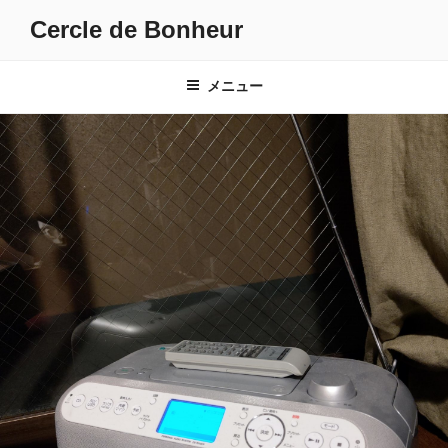
コ
Cercle de Bonheur
ン
テ
ン
メニュー
ツ
へ
ス
キ
ッ
プ