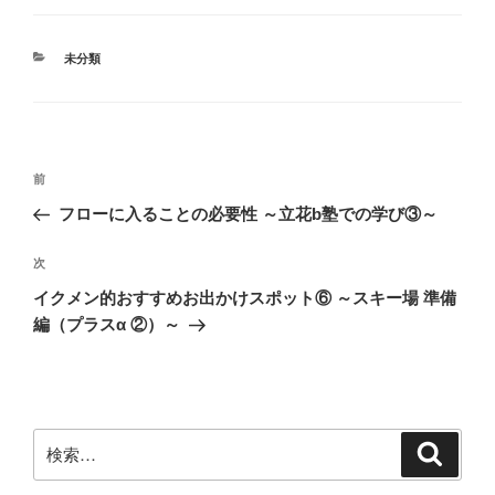
カ
未分類
テ
ゴ
リ
ー
投
前
前
稿
の
フローに入ることの必要性 ～立花b塾での学び③～
ナ
投
ビ
稿
次
次
ゲ
の
イクメン的おすすめお出かけスポット⑥ ～スキー場 準備
投
ー
編（プラスα ②）～
稿
シ
ョ
ン
検
検
索
索: