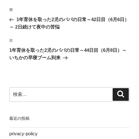
投
前
前
稿
の
1年育休を取った2児のパパの日常～42日目（6月6日）
ナ
投
～ 2日続けて夜中の苦悩
ビ
稿
ゲ
次
次
の
ー
1年育休を取った2児のパパの日常～44日目（6月8日）～
投
シ
いちかの早寝ブーム到来
稿
ョ
ン
検
検
索
索:
最近の投稿
privacy-policy