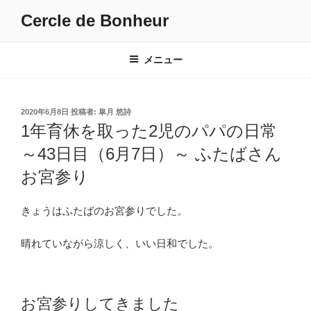
コ
Cercle de Bonheur
ン
テ
ン
メニュー
ツ
へ
ス
投
2020年6月8日
投稿者:
皐月 悠詩
キ
稿
1年育休を取った2児のパパの日常
日:
ッ
～43日目（6月7日）～ ふたばさん
プ
お宮参り
きょうはふたばのお宮参りでした。
晴れていながら涼しく、いい日和でした。
お宮参りしてきました