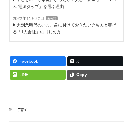
ム 電源タップ」を選ぶ理由
2022年11月22日
未分類
大副業時代のいま、身に付けておきたいきちんと稼げ
る「1人会社」のはじめ方
Facebook
X
LINE
Copy
カ
子育て
テ
ゴ
リ
ー