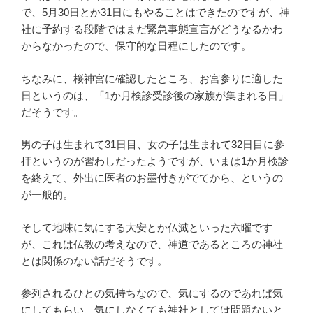
で、5月30日とか31日にもやることはできたのですが、神
社に予約する段階ではまだ緊急事態宣言がどうなるかわ
からなかったので、保守的な日程にしたのです。
ちなみに、桜神宮に確認したところ、お宮参りに適した
日というのは、「1か月検診受診後の家族が集まれる日」
だそうです。
男の子は生まれて31日目、女の子は生まれて32日目に参
拝というのが習わしだったようですが、いまは1か月検診
を終えて、外出に医者のお墨付きがでてから、というの
が一般的。
そして地味に気にする大安とか仏滅といった六曜です
が、これは仏教の考えなので、神道であるところの神社
とは関係のない話だそうです。
参列されるひとの気持ちなので、気にするのであれば気
にしてもらい、気にしなくても神社としては問題ないと