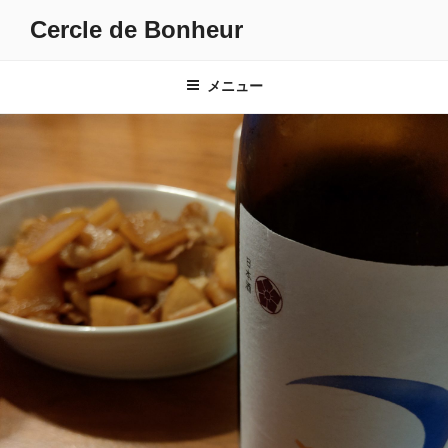
コ
Cercle de Bonheur
ン
テ
ン
メニュー
ツ
へ
ス
キ
ッ
プ