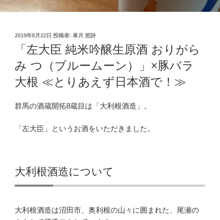
投
2019年8月22日
投稿者:
皐月 悠詩
稿
「左大臣 純米吟醸生原酒 おりがら
日:
み つ（ブルームーン）」×豚バラ
大根 ≪とりあえず日本酒で！≫
群馬の酒蔵開拓8蔵目は「大利根酒造」。
「左大臣」というお酒をいただきました。
大利根酒造について
大利根酒造は沼田市、奥利根の山々に囲まれた、尾瀬の