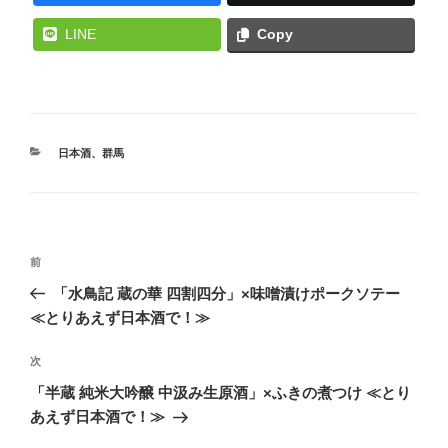
LINE
Copy
カ
日本酒
、
群馬
テ
ゴ
リ
ー
投
前
前
稿
の
「水鳥記 蔵の華 四割四分」×味噌漬けポークソテー
ナ
投
≪とりあえず日本酒で！≫
ビ
稿
ゲ
次
次
の
ー
「半蔵 純米大吟醸 中汲み生原酒」×ふきの煮つけ ≪とり
投
シ
あえず日本酒で！≫
稿
ョ