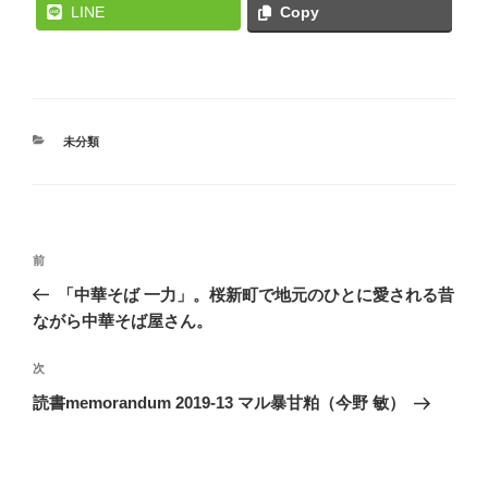
LINE
Copy
カ
未分類
テ
ゴ
リ
ー
投
前
前
稿
の
「中華そば 一力」。桜新町で地元のひとに愛される昔
ナ
投
ながら中華そば屋さん。
ビ
稿
ゲ
次
次
の
ー
読書memorandum 2019-13 マル暴甘粕（今野 敏）
投
シ
稿
ョ