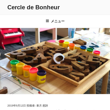
コ
Cercle de Bonheur
ン
テ
ン
メニュー
ツ
へ
ス
キ
ッ
プ
投
2019年9月12日
投稿者:
皐月 悠詩
稿