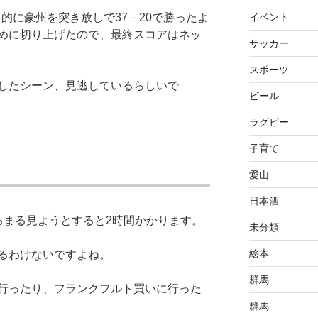
イベント
的に豪州を突き放しで37－20で勝ったよ
めに切り上げたので、最終スコアはネッ
サッカー
スポーツ
したシーン、見逃しているらしいで
ビール
ラグビー
子育て
愛山
日本酒
るまる見ようとすると2時間かかります。
未分類
絵本
るわけないですよね。
群馬
行ったり、フランクフルト買いに行った
群馬