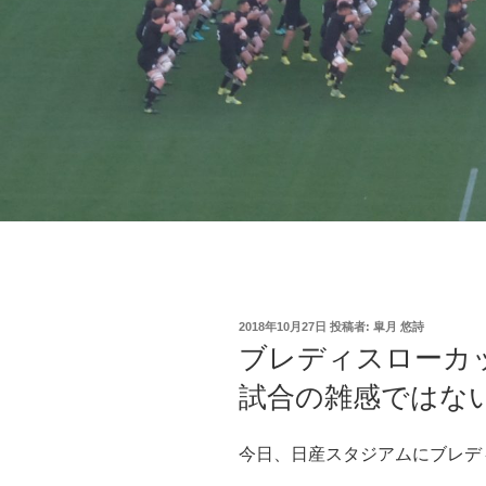
投
2018年10月27日
投稿者:
皐月 悠詩
稿
ブレディスローカ
日:
試合の雑感ではな
今日、日産スタジアムにブレデ