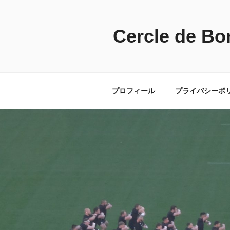
コ
ン
テ
Cercle de Bo
ン
ツ
へ
ス
プロフィール
プライバシーポ
キ
ッ
プ