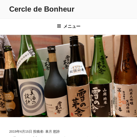
コ
Cercle de Bonheur
ン
テ
ン
メニュー
ツ
へ
ス
キ
ッ
プ
投
2019年4月15日
投稿者:
皐月 悠詩
稿