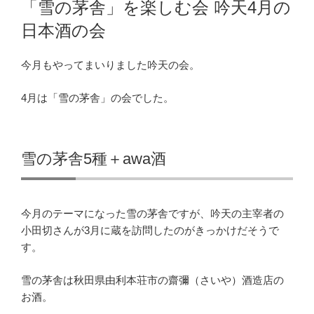
「雪の茅舎」を楽しむ会 吟天4月の
日:
日本酒の会
今月もやってまいりました吟天の会。
4月は「雪の茅舎」の会でした。
雪の茅舎5種＋awa酒
今月のテーマになった雪の茅舎ですが、吟天の主宰者の
小田切さんが3月に蔵を訪問したのがきっかけだそうで
す。
雪の茅舎は秋田県由利本荘市の齋彌（さいや）酒造店の
お酒。