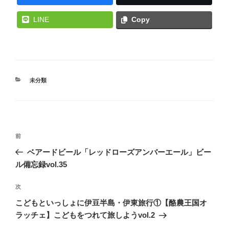
LINE
Copy
カ
未分類
テ
ゴ
リ
ー
投
前
前
稿
の
ベアードビール「レッドローズアンバーエール」ビー
ナ
投
ル備忘録vol.35
ビ
稿
ゲ
次
次
の
ー
こどもといっしょに伊豆半島・伊東旅行①【酪農王国オ
投
シ
ラッチェ】こどもをつれて旅しようvol.2
稿