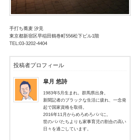
手打ち蕎麦 汐見
東京都新宿区早稲田鶴巻町556松下ビル1階
TEL:03-3202-4404
投稿者プロフィール
皐月 悠詩
1983年5月生まれ。群馬県出身。
新聞記者のブラックな生活に疲れ、一念発
起で国家資格を取得。
2016年11月からめろめろパパに。
世のパパたちよりも家事育児の割合の高い
日々を過ごしています。