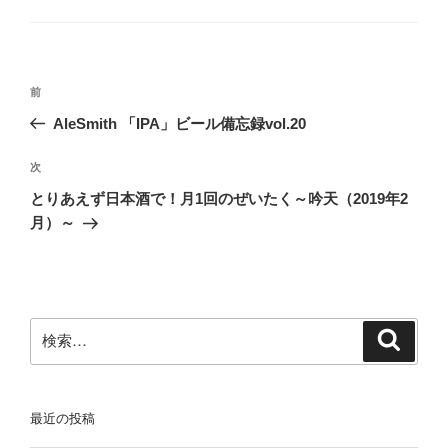
ゴ
リ
ー
投
前
前
稿
の
AleSmith 「IPA」ビール備忘録vol.20
ナ
投
ビ
稿
次
次
ゲ
の
とりあえず日本酒で！月1回のぜいたく～吟天（2019年2
投
ー
月）～
稿
シ
ョ
ン
検
検
索
索:
最近の投稿