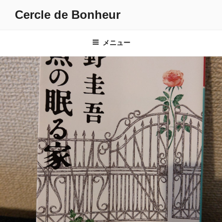
コ
Cercle de Bonheur
ン
テ
ン
メニュー
ツ
へ
ス
キ
ッ
プ