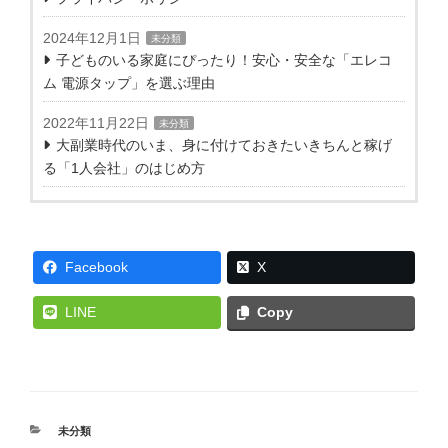
2024年12月1日
未分類
子どものいる家庭にぴったり！安心・安全な「エレコ
ム 電源タップ」を選ぶ理由
2022年11月22日
未分類
大副業時代のいま、身に付けておきたいきちんと稼げ
る「1人会社」のはじめ方
Facebook
X
LINE
Copy
カ
未分類
テ