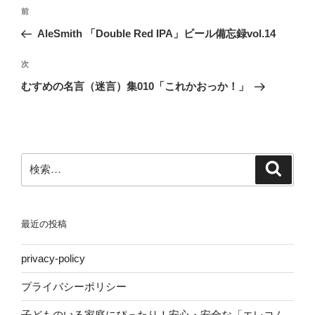
投
前
前
稿
の
AleSmith 「Double Red IPA」ビール備忘録vol.14
ナ
投
ビ
稿
次
次
ゲ
の
むすめの名言（迷言）集010「これかおっか！」
投
ー
稿
シ
ョ
ン
検
検
索
索:
最近の投稿
privacy-policy
プライバシーポリシー
子どものいる家庭にぴったり！安心・安全な「エレコム